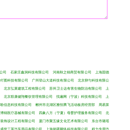
公司
石家庄鑫洞科技有限公司
河南秋之锦商贸有限公司
上海固德
月吖图科技有限公司
广州登山大道科技有限公司
北京卵匀科技有限公
北京弘莱建筑工程有限公司
苏州卫士达有害生物防治有限公司
上
北京联康健翔餐饮管理有限公司
找遍网（宁波）科技有限公司
上
优盼信息科技有限公司
郴州市北湖区雅恒腾飞活动板房经营部
周易算
东博锦医疗器械有限公司
四象八方（宁夏）母婴护理服务有限公司
北
坤装饰设计工程有限公司
厦门市聚五缘文化艺术有限公司
东台市璐瑶
州盛世三英汽车用品有限公司
上海懿疆网络科技有限公司
程力专用汽