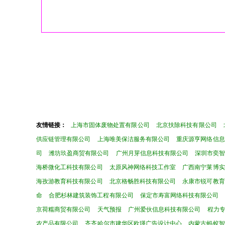
友情链接：
上海市固体废物处置有限公司
北京扶除科技有限公司
供应链管理有限公司
上海唯美保洁服务有限公司
重庆源亨网络信息
司
潍坊玖盈商贸有限公司
广州月芽信息科技有限公司
深圳市奕
海桥微化工科技有限公司
太原风神网络科技工作室
广西南宁莱博实
海孜游教育科技有限公司
北京格畅胜科技有限公司
永康市锐可教育
命
合肥杉林建筑装饰工程有限公司
保定市寿富网络科技有限公司
京荷糯商贸有限公司
天气预报
广州爱伙信息科技有限公司
程力
农产品有限公司
齐齐哈尔市建华区欧瑾广告设计中心
内蒙古蚂蚁智