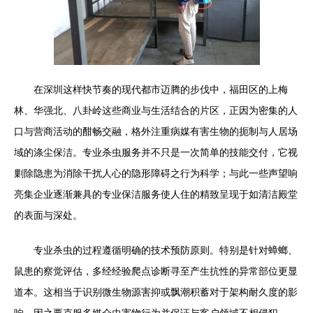
在深圳这样快节奏的现代都市迈腾的步伐中，福田区的上梅
林、华强北、八卦岭这些商业与生活结合的片区，正因为密集的人
口与营商活动的酣畅交融，格外注重病媒有害生物的扼制与人居场
域的涤尘保洁。专业杀虫服务并不只是一次简单的技能交付，它视
剿除隐患为消除干扰人心的隐形障碍之行为科学；与此一些声望响
亮集企业逐渐兼具的专业保洁服务使人住的精致呈现于如清洁殿堂
的表面与深处。
专业杀虫的过程遵循明确的技术预防原则。特别是针对蟑螂、
鼠患的察觉评估，多经经验爬点诊断寻至产生抗性的异常部位更显
道本。这相当于识别微生物源害抑或飘潮积蓄对于架构耐久度的影